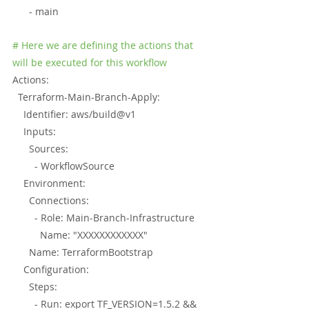
      - main
# Here we are defining the actions that 
will be executed for this workflow
Actions:
  Terraform-Main-Branch-Apply:
    Identifier: aws/build@v1
    Inputs:
      Sources:
        - WorkflowSource
    Environment:
      Connections:
        - Role: Main-Branch-Infrastructure
          Name: "XXXXXXXXXXXX"
      Name: TerraformBootstrap
    Configuration: 
      Steps:
        - Run: export TF_VERSION=1.5.2 && 