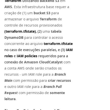
Terraform 
utilizando 
Backend S3 
em 
AWS
. Esta infraestrutura base requer a 
criação de (1) um 
bucket S3 
para 
armazenar o arquivo 
Terraform 
de 
controle de recursos provisionados 
(terraform.tfstate)
, (2) 
uma 
tabela 
DynamoDB
 para controlar o acesso 
concorrente ao arquivo 
terraform.tfstate 
no caso de execuções paralelas, e (3) 
IAM 
roles 
e 
IAM policies
 requeridos para a 
conexão de 
Amazon CloudCatalyst 
com 
a conta AWS onde serão criados os 
recursos - um IAM role para a 
Branch 
Main
com permissão para 
criar recursos 
e outro IAM role para a 
Branch Pull 
Request
 com permissão de 
somente 
leitura
.