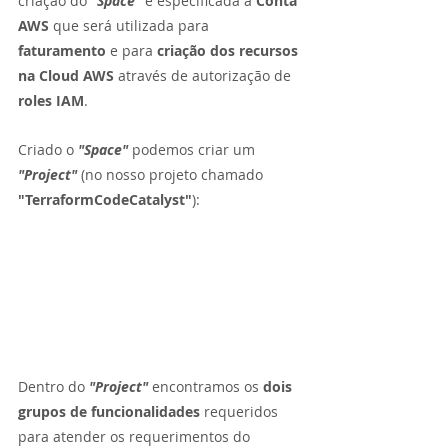
criação do 
"Space" 
é especificada a 
Conta 
AWS 
que será utilizada para 
faturamento 
e para 
criação dos recursos 
na Cloud AWS 
através de autorização de 
roles IAM
.
Criado o 
"Space" 
podemos criar um 
"Project" 
(no nosso projeto chamado 
"TerraformCodeCatalyst"
):
Dentro do 
"Project" 
encontramos os 
dois 
grupos de funcionalidades
 requeridos 
para atender os requerimentos do 