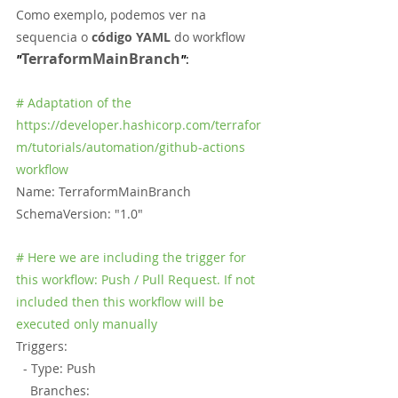
Como exemplo, podemos ver na 
sequencia o 
código YAML 
do workflow 
TerraformMainBranch
"
"
:
# Adaptation of the 
https://developer.hashicorp.com/terrafor
m/tutorials/automation/github-actions 
workflow
Name: TerraformMainBranch
SchemaVersion: "1.0"
# Here we are including the trigger for 
this workflow: Push / Pull Request. If not 
included then this workflow will be 
executed only manually
Triggers:
  - Type: Push
    Branches: