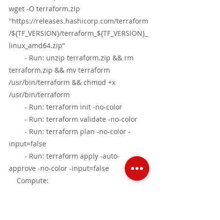
wget -O terraform.zip 
"https://releases.hashicorp.com/terraform
/${TF_VERSION}/terraform_${TF_VERSION}_
linux_amd64.zip"
        - Run: unzip terraform.zip && rm 
terraform.zip && mv terraform 
/usr/bin/terraform && chmod +x 
/usr/bin/terraform
        - Run: terraform init -no-color
        - Run: terraform validate -no-color
        - Run: terraform plan -no-color -
input=false
        - Run: terraform apply -auto-
approve -no-color -input=false
    Compute:
      Type: EC2
Etapa 3  - Execução dos workflows 