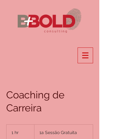
Coaching de
Carreira
1a
Sessão
1 hr
1
1a Sessão Gratuita
Gratuita
h